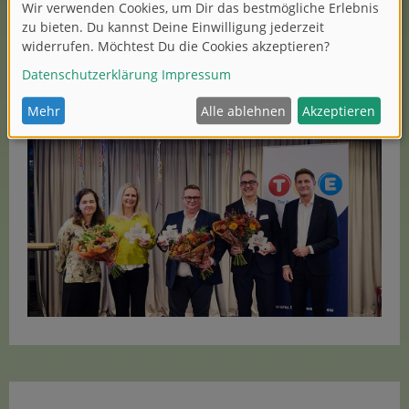
Im Bild von links nach rechts: Catherine van Reeth
(Director General TIE), Caroline Baucum (Playmobil),
Alexis Delorme (Smoby Toys), Albert Vallejo (Mattel),
Florian Hess (Spielwarenmesse)