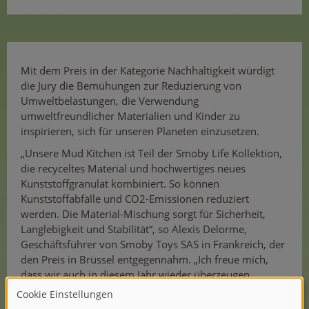
Mit dem Preis in der Kategorie Nachhaltigkeit würdigt
die Jury die Bemühungen zur Reduzierung von
Umweltbelastungen, die Verwendung
umweltfreundlicher Materialien und Kinder zu
inspirieren, sich für unseren Planeten einzusetzen.
„Unsere Mud Kitchen ist Teil der Smoby Life Kollektion,
die recyceltes Material und hochwertiges neues
Kunststoffgranulat kombiniert. So können
Kunststoffabfälle und CO2-Emissionen reduziert
werden. Die Material-Mischung sorgt für Sicherheit,
Langlebigkeit und Stabilität“, so Alexis Delorme,
Geschäftsführer von Smoby Toys SAS in Frankreich, der
den Preis in Brüssel entgegennahm. „Ich freue mich,
dass wir auch in diesem Jahr wieder überzeugen
konnten.“