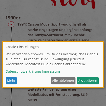
1990er
1994:
Carson-Model Sport wird offiziell als
Marke eingetragen und ergänzt anfangs
das Tamiya-Sortiment mit Zubehör.
Kurze Zeit später werden erste eigene
Modelle entwickelt und ein
umfangreiches Komplettsortiment für
den RC-Modellbau aufgebaut.
2010er
2011:
Wir stellen einen Guinness-Weltrekord
auf. Mit einem Carson Specter 6S gelang
Thomas Strobel bei den Speedweeks
2011 in Sonneberg am 30. Juli 2011 der
weiteste Rampensprung eines
Modellautos mit Fernsteuerung: 36,9
Meter.