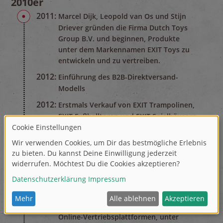
2010er
2011:
Marcel Dijk, Leopold van Os und Stijn
Driever gründen die Firma Dutch Toys
Group B.V. und beginnen, Produkte
unter dem Markennamen EXIT Toys zu
entwickeln und zu vertreiben.
2012:
Einführung des B2B-Direktversand-
Modells
2012:
Erstmals Verkauf von EXIT Trampolinen,
EXIT Fußballtoren und EXIT Spielhäusern
2013:
Der erste Mitarbeiter wird eingestellt
und die Firma erwirtschaftet den ersten
Gewinn
2014:
Erweiterung der Betriebsfläche
2015:
Gewinner der FD Golden Gazelle
2016:
Erstmals Vertrieb von Produkten auf
Online-Vertriebsplattformen, unter