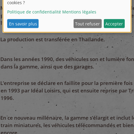
Majorette acquiert Solido, célèbre fabricant français 
pour collectionneurs. Dans les années 1980, Majorette
l’activité lucrative des modèles réduits publicitaires.
La production est transférée en Thaïlande.
Dans les années 1990, des véhicules son et lumière fon
dans la gamme, ainsi que des garages.
L’entreprise se déclare en faillite pour la première fois
en 1993 par Idéal Loisirs, qui est ensuite reprise par 
1996.
En ce nouveau millénaire, la gamme s’élargit et inclut l
train miniatures, les véhicules télécommandés et bien
encore.