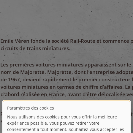
Emile Véron fonde la société Rail-Route et commence p
circuits de trains miniatures.
Les premières voitures miniatures apparaissent sur le
nom de Majorette. Majorette, dont l’entreprise adopte
de 1967, devient rapidement le premier constructeur 
voitures miniatures en termes de chiffre d’affaires. La
d’abord réalisée en France, avant d’être délocalisée ver
Première publicité télévisée de Majorette pour des vo
sous pression.