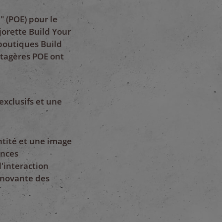
 (POE) pour le
orette Build Your
 boutiques Build
étagères POE ont
exclusifs et une
tité et une image
ences
l'interaction
nnovante des