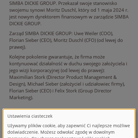
SIMBA DICKIE GROUP. Przekazał swoje stanowisko
swojemu synowi Moritz Duschl, który od 1 maja 2024 r.
jest nowym dyrektorem finansowym w zarządzie SIMBA
DICKIE GROUP.
Zarząd SIMBA DICKIE GROUP: Uwe Weiler (COO),
Florian Sieber (CEO), Moritz Duschl (CFO) (od lewej do
prawej).
Kolejne pokolenie gwarantuje, że firma może
kontynuować działalność w duchu swojego założyciela i
jego wizji korporacyjnej (od lewej do prawej):
Maximilian Stork (Director Product Management &
Design), Michael Sieber (założyciel i udziałowiec firmy),
Florian Sieber (CEO) i Felix Stork (Group Director
Marketing).