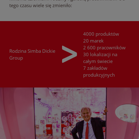
tego czasu wiele się zmieniło:
4000 produktów
20 marek
2 600 pracowników
Rodzina
Simba Dickie
30 lokalizacji na
Group
całym świecie
7 zakładów
produkcyjnych