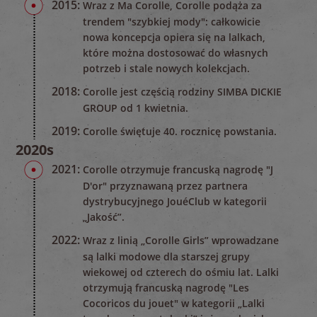
2015:
Wraz z Ma Corolle, Corolle podąża za
trendem "szybkiej mody": całkowicie
nowa koncepcja opiera się na lalkach,
które można dostosować do własnych
potrzeb i stale nowych kolekcjach.
2018:
Corolle jest częścią rodziny SIMBA DICKIE
GROUP od 1 kwietnia.
2019:
Corolle świętuje 40. rocznicę powstania.
2020s
2021:
Corolle otrzymuje francuską nagrodę "J
D'or" przyznawaną przez partnera
dystrybucyjnego JouéClub w kategorii
„Jakość”.
2022:
Wraz z linią „Corolle Girls” wprowadzane
są lalki modowe dla starszej grupy
wiekowej od czterech do ośmiu lat. Lalki
otrzymują francuską nagrodę "Les
Cocoricos du jouet" w kategorii „Lalki