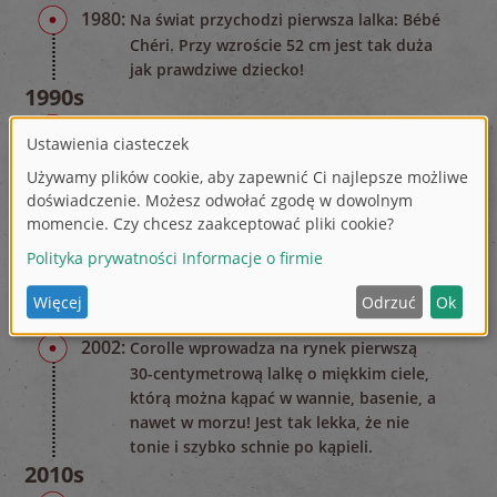
1980:
Na świat przychodzi pierwsza lalka: Bébé
Chéri. Przy wzroście 52 cm jest tak duża
jak prawdziwe dziecko!
1990s
1995:
Corolle zaprojektowało 30-centymetrową
lalkę Calin o miękkim ciele, która leży i
siedzi dokładnie tak, jak prawdziwe
dziecko.
1998:
Corolle zakłada szpital dla lalek: setki
lalek są tu leczone każdego roku
(możliwe tylko w Europie).
2000s
2002:
Corolle wprowadza na rynek pierwszą
30-centymetrową lalkę o miękkim ciele,
którą można kąpać w wannie, basenie, a
nawet w morzu! Jest tak lekka, że nie
tonie i szybko schnie po kąpieli.
2010s