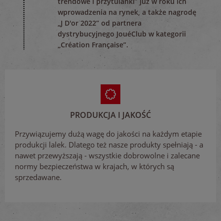
trendowe i przytulanki” już w roku ich
wprowadzenia na rynek, a także nagrodę
„J D'or 2022” od partnera
dystrybucyjnego JouéClub w kategorii
„Création Française”.
PRODUKCJA I JAKOŚĆ
Przywiązujemy dużą wagę do jakości na każdym etapie
produkcji lalek. Dlatego też nasze produkty spełniają - a
nawet przewyższają - wszystkie dobrowolne i zalecane
normy bezpieczeństwa w krajach, w których są
sprzedawane.